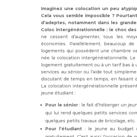
Imaginez une colocation un peu atypiqu
Cela vous semble impossible ? Pourtant 
d’adeptes, notamment dans les grandes v
Coloc intergénérationnelle : le choc de
ne cessent d’augmenter, tous les moy
économies. Parallèlement, beaucoup de
logements qui possèdent une chambre vac
née la colocation intergénérationnelle. 
logement gratuitement ou à un tarif bas à 
services au sénior ou l’aide tout simpleme
discutant de temps en temps, en faisant d
La colocation intergénérationnelle présen
jeune étudiant :
Pour le sénior
: le fait d’héberger un jeu
qui lui rend quelques petits services com
quelques petits travaux de bricolage, etc.
Pour l’étudiant
: le jeune au budget 
gratuitement. C’est aussi l’occasion de 