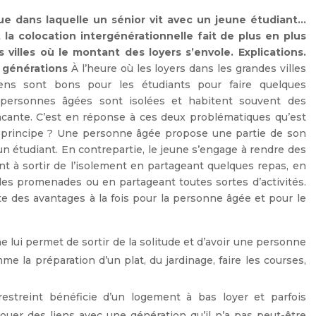
e dans laquelle un sénior vit avec un jeune étudiant…
la colocation intergénérationnelle fait de plus en plus
illes où le montant des loyers s’envole. Explications.
s générations
À l’heure où les loyers dans les grandes villes
ens sont bons pour les étudiants pour faire quelques
 personnes âgées sont isolées et habitent souvent des
ante. C’est en réponse à ces deux problématiques qu’est
Le principe ? Une personne âgée propose une partie de son
un étudiant. En contrepartie, le jeune s’engage à rendre des
nt à sortir de l’isolement en partageant quelques repas, en
es promenades ou en partageant toutes sortes d’activités.
te des avantages à la fois pour la personne âgée et pour le
ne lui permet de sortir de la solitude et d’avoir une personne
me la préparation d’un plat, du jardinage, faire les courses,
restreint bénéficie d’un logement à bas loyer et parfois
nouer des liens avec une génération qu’il n’a pas peut-être