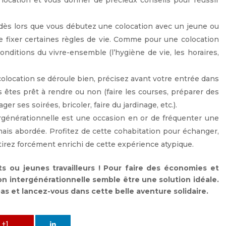
location et vous donner de précieux conseils pour réussir
dès lors que vous débutez une colocation avec un jeune ou
de fixer certaines règles de vie. Comme pour une colocation
 conditions du vivre-ensemble (l’hygiène de vie, les horaires,
colocation se déroule bien, précisez avant votre entrée dans
s êtes prêt à rendre ou non (faire les courses, préparer des
er ses soirées, bricoler, faire du jardinage, etc.).
ergénérationnelle est une occasion en or de fréquenter une
ais abordée. Profitez de cette cohabitation pour échanger,
tirez forcément enrichi de cette expérience atypique.
ts ou jeunes travailleurs ! Pour faire des économies et
on intergénérationnelle semble être une solution idéale.
pas et lancez-vous dans cette belle aventure solidaire.
+1