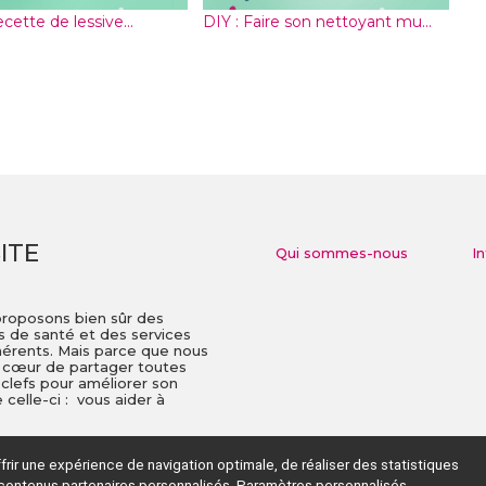
cette de lessive...
DIY : Faire son nettoyant mu...
ITE
Qui sommes-nous
I
proposons bien sûr des
is de santé et des services
dhérents. Mais parce que nous
à cœur de partager toutes
 clefs pour améliorer son
celle-ci : vous aider à
ir une expérience de navigation optimale, de réaliser des statistiques
contenus partenaires personnalisés.
Paramètres personnalisés