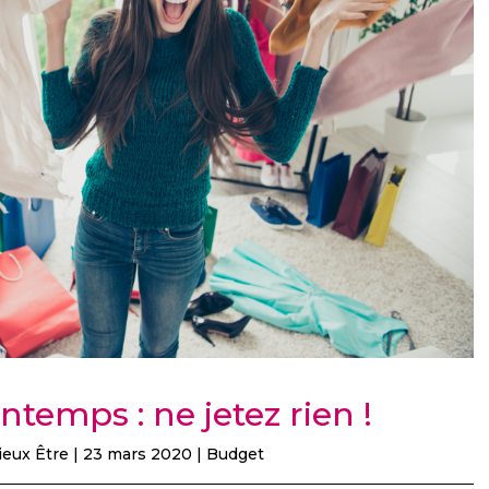
temps : ne jetez rien !
ieux Être
|
23 mars 2020
|
Budget