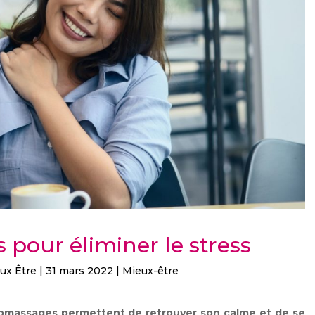
pour éliminer le stress
ux Être
|
31 mars 2022
|
Mieux-être
utomassages permettent de retrouver son calme et de se