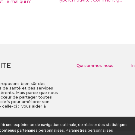
 : le mal qui n’...
ITE
Qui sommes-nous
I
proposons bien sûr des
is de santé et des services
dhérents. Mais parce que nous
à cœur de partager toutes
 clefs pour améliorer son
celle-ci : vous aider à
ir une expérience de navigation optimale, de réaliser des statistiques
contenus partenaires personnalisés.
Paramètres personnalisés