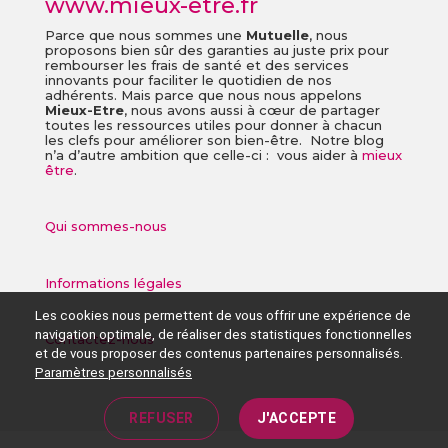
www.mieux-etre.fr
Parce que nous sommes une
Mutuelle
, nous
proposons bien sûr des garanties au juste prix pour
rembourser les frais de santé et des services
innovants pour faciliter le quotidien de nos
adhérents. Mais parce que nous nous appelons
Mieux-Etre
, nous avons aussi à cœur de partager
toutes les ressources utiles pour donner à chacun
les clefs pour améliorer son bien-être. Notre blog
n’a d’autre ambition que celle-ci : vous aider à
mieux
être
.
Qui sommes-nous
Informations légales
Les cookies nous permettent de vous offrir une expérience de
navigation optimale, de réaliser des statistiques fonctionnelles
Contactez-nous
et de vous proposer des contenus partenaires personnalisés.
Paramètres personnalisés
REFUSER
J'ACCEPTE