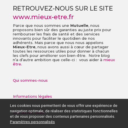
RETROUVEZ-NOUS SUR LE SITE
www.mieux-etre.fr
Parce que nous sommes une
Mutuelle
, nous
proposons bien sûr des garanties au juste prix pour
rembourser les frais de santé et des services
innovants pour faciliter le quotidien de nos
adhérents. Mais parce que nous nous appelons
Mieux-Etre
, nous avons aussi à cœur de partager
toutes les ressources utiles pour donner à chacun
les clefs pour améliorer son bien-être. Notre blog
n’a d’autre ambition que celle-ci : vous aider à
mieux
être
.
Qui sommes-nous
Informations légales
Les cookies nous permettent de vous offrir une expérience de
navigation optimale, de réaliser des statistiques fonctionnelles
Contactez-nous
et de vous proposer des contenus partenaires personnalisés.
Paramètres personnalisés