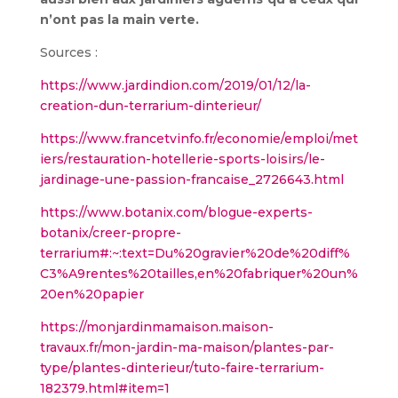
n’ont pas la main verte.
Sources :
https://www.jardindion.com/2019/01/12/la-
creation-dun-terrarium-dinterieur/
https://www.francetvinfo.fr/economie/emploi/met
iers/restauration-hotellerie-sports-loisirs/le-
jardinage-une-passion-francaise_2726643.html
https://www.botanix.com/blogue-experts-
botanix/creer-propre-
terrarium#:~:text=Du%20gravier%20de%20diff%
C3%A9rentes%20tailles,en%20fabriquer%20un%
20en%20papier
https://monjardinmamaison.maison-
travaux.fr/mon-jardin-ma-maison/plantes-par-
type/plantes-dinterieur/tuto-faire-terrarium-
182379.html#item=1