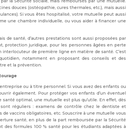
 par la Sécurité sociale, mais remboursés par une mutuelle.
nes douces (ostéopathie, cures thermales, etc.), mais aussi
ulances). Si vous êtes hospitalisé, votre mutuelle peut aussi
me une chambre individuelle, ou vous aider à financer une
is de santé, d’autres prestations sont aussi proposées par
nt,
protection juridique,
pour les personnes âgées en perte
n interlocuteur de première ligne en matière de santé. C’est
uotidien, notamment en proposant des conseils et des
re et la prévention.
ntourage
entreprise ou à titre personnel. Si vous avez des enfants ou
ouvrir également. Pour protéger vos enfants d’un éventuel
e santé optimal, une mutuelle est plus qu’utile. En effet, dès
 sont réguliers : examens de contrôle chez le dentiste et
ls de vaccins obligatoires, etc. Souscrire à une mutuelle vous
erture santé, en plus de la part remboursée par la Sécurité
ent des
formules 100 % santé pour les étudiants
adaptées à