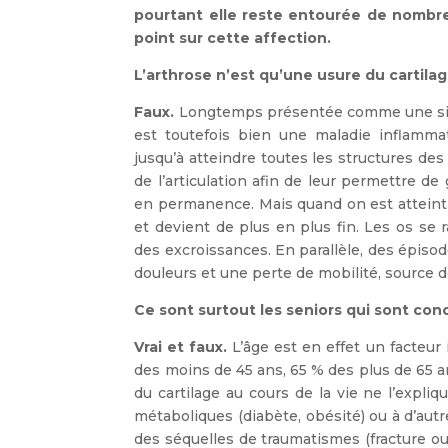
pourtant elle reste entourée de nombreu
point sur cette affection.
L’arthrose n’est qu’une usure du cartila
Faux.
Longtemps présentée comme une simp
est toutefois bien une maladie inflammat
jusqu’à atteindre toutes les structures des
de l’articulation afin de leur permettre de 
en permanence. Mais quand on est atteint 
et devient de plus en plus fin. Les os se r
des excroissances. En parallèle, des épis
douleurs et une perte de mobilité, source 
Ce sont surtout les seniors qui sont co
Vrai et faux.
L’âge est en effet un facteur
des moins de 45 ans, 65 % des plus de 65 a
du cartilage au cours de la vie ne l’expliq
métaboliques (diabète, obésité) ou à d’autre
des séquelles de traumatismes (fracture ou 