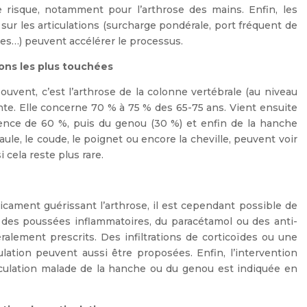
 risque, notamment pour l’arthrose des mains. Enfin, les
sur les articulations (surcharge pondérale, port fréquent de
ses…) peuvent accélérer le processus.
ions les plus touchées
uvent, c’est l’arthrose de la colonne vertébrale (au niveau
ente. Elle concerne 70 % à 75 % des 65-75 ans. Vient ensuite
idence de 60 %, puis du genou (30 %) et enfin de la hanche
aule, le coude, le poignet ou encore la cheville, peuvent voir
i cela reste plus rare.
icament guérissant l’arthrose, il est cependant possible de
s des poussées inflammatoires, du paracétamol ou des anti-
alement prescrits. Des infiltrations de corticoïdes ou une
culation peuvent aussi être proposées. Enfin, l’intervention
rticulation malade de la hanche ou du genou est indiquée en