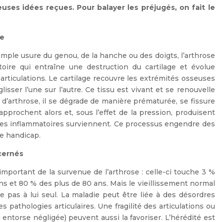
ses idées reçues. Pour balayer les préjugés, on fait le
ge
le usure du genou, de la hanche ou des doigts, l’arthrose
oire qui entraîne une destruction du cartilage et évolue
 articulations. Le cartilage recouvre les extrémités osseuses
glisser l’une sur l’autre. Ce tissu est vivant et se renouvelle
d’arthrose, il se dégrade de manière prématurée, se fissure
approchent alors et, sous l’effet de la pression, produisent
odes inflammatoires surviennent. Ce processus engendre des
de handicap.
ncernés
 important de la survenue de l’arthrose : celle-ci touche 3 %
ns et 80 % des plus de 80 ans. Mais le vieillissement normal
ue pas à lui seul. La maladie peut être liée à des désordres
s pathologies articulaires. Une fragilité des articulations ou
entorse négligée) peuvent aussi la favoriser. L’hérédité est